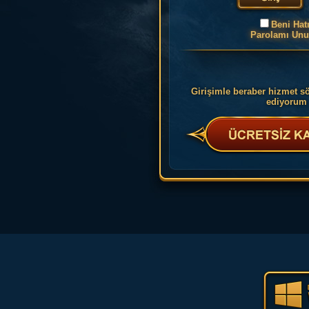
Beni Hatı
Parolamı Unu
Girişimle beraber hizmet s
ediyorum