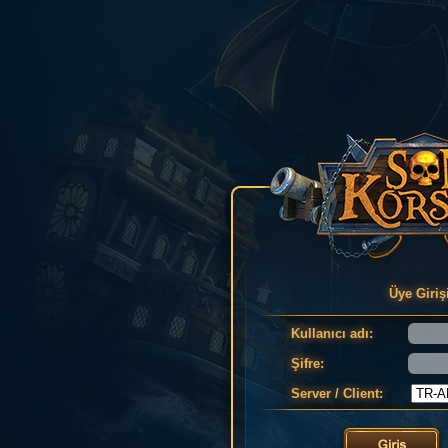
Üye Giriş
Kullanıcı adı:
Şifre:
Server / Client: