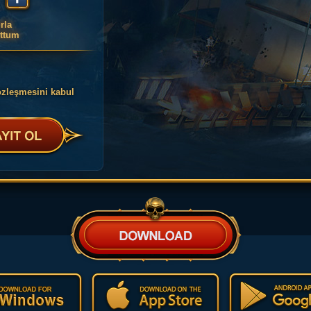
rla
ttum
özleşmesini kabul